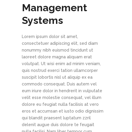
Management
Systems
Lorem ipsum dolor sit amet,
consectetuer adipiscing elit, sed diam
nonummy nibh euismod tincidunt ut
laoreet dolore magna aliquam erat
volutpat. Ut wisi enim ad minim veniam,
quis nostrud exerci tation ullamcorper
suscipit lobortis nisl ut aliquip ex ea
commodo consequat. Duis autem vel
eum iriure dolor in hendrerit in vulputate
velit esse molestie consequat, vel illum
dolore eu feugiat nulla facilisis at vero
eros et accumsan et iusto odio dignissim
qui blandit praesent luptatum zzril
delenit augue duis dolore te feugait
nulla facilisi. Nam liber tempor cum